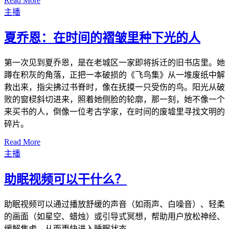
Read More
主播
夏乔恩：在时间的褶皱里种下光的人
第一次见到夏乔恩，是在老城区一家即将拆迁的旧书店里。她
蹲在积灰的角落，正把一本破损的《飞鸟集》从一堆废纸中解
救出来，指尖拂过书脊时，像在抚摸一只受伤的鸟。阳光从破
败的窗棂斜切进来，照着她侧脸的轮廓，那一刻，她不像一个
来买书的人，倒像一位考古学家，在时间的废墟里寻找文明的
碎片。
Read More
主播
助眠视频可以干什么？
助眠视频可以通过播放舒缓的声音（如雨声、白噪音）、轻柔
的画面（如星空、蜡烛）或引导式冥想，帮助用户放松神经、
缓解焦虑，从而更快进入睡眠状态。