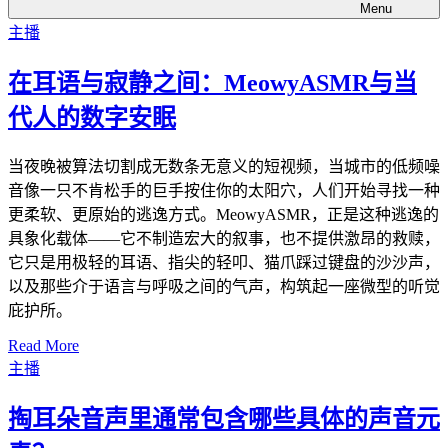
Menu
主播
在耳语与寂静之间：MeowyASMR与当
代人的数字安眠
当夜晚被算法切割成无数条无意义的短视频，当城市的低频噪
音像一只不肯松手的巨手按住你的太阳穴，人们开始寻找一种
更柔软、更原始的逃逸方式。MeowyASMR，正是这种逃逸的
具象化载体——它不制造宏大的叙事，也不提供激昂的救赎，
它只是用极轻的耳语、指尖的轻叩、猫爪踩过键盘的沙沙声，
以及那些介于语言与呼吸之间的气声，构筑起一座微型的听觉
庇护所。
Read More
主播
掏耳朵音声里通常包含哪些具体的声音元