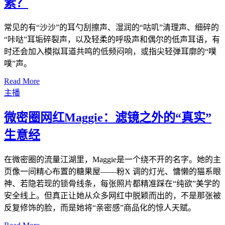
素？
常见的有“沙沙”的耳勺刮擦声、湿润的“咕叽”清理声、细碎的
“咔哒”耳垢碎裂声，以及轻柔的呼吸声和偶尔的低声耳语，有
时还会加入模拟耳道共鸣的低频闷响，或指尖轻弹耳廓的“噗
噗”声。
Read More
主播
微密圈网红Maggie：滤镜之外的“真实”
生意经
在微密圈的流量江湖里，Maggie是一个绕不开的名字。她的主
页像一间精心布置的糖果屋——粉X 调的灯光、慵懒的猫系眼
神、若隐若现的锁骨线条，每张照片都精准踩在“纯欲”美学的
安全线上。但真正让她从众多网红中脱颖而出的，不是那张被
反复修饰的脸，而是她将“亲密感”商品化的惊人天赋。