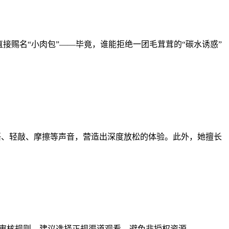
接赐名“小肉包”——毕竟，谁能拒绝一团毛茸茸的“碳水诱惑”
耳语、轻敲、摩擦等声音，营造出深度放松的体验。此外，她擅长
台审核规则。建议选择正规渠道观看，避免非授权资源。