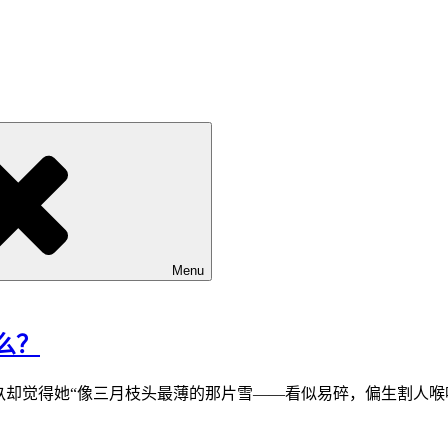
Menu
么？
玖却觉得她“像三月枝头最薄的那片雪——看似易碎，偏生割人喉