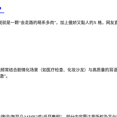
？
就是一颗“会走路的萌系多肉”，加上傲娇又黏人的X 格，网友直
，她的视频常结合剧情化场景（如医疗检查、化妆沙龙）与高质量的
激”。
键词“掏耳朵ASMR”或“采耳教程”，部分内容需注意版权及平