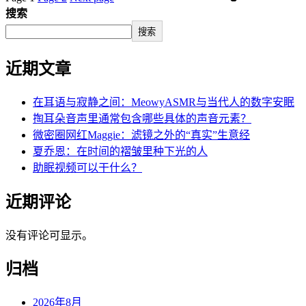
搜索
搜索
近期文章
在耳语与寂静之间：MeowyASMR与当代人的数字安眠
掏耳朵音声里通常包含哪些具体的声音元素？
微密圈网红Maggie：滤镜之外的“真实”生意经
夏乔恩：在时间的褶皱里种下光的人
助眠视频可以干什么？
近期评论
没有评论可显示。
归档
2026年8月