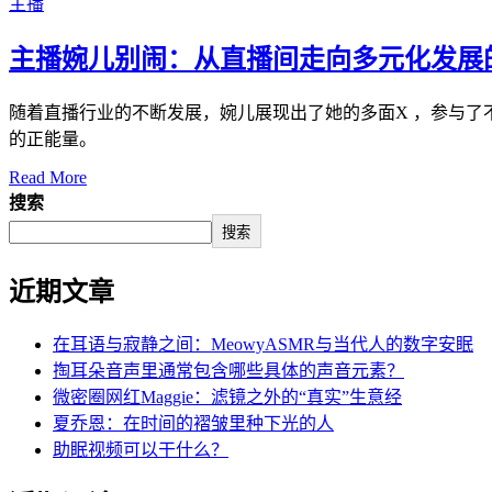
主播
主播婉儿别闹：从直播间走向多元化发展
随着直播行业的不断发展，婉儿展现出了她的多面X ，参与
的正能量。
Read More
搜索
搜索
近期文章
在耳语与寂静之间：MeowyASMR与当代人的数字安眠
掏耳朵音声里通常包含哪些具体的声音元素？
微密圈网红Maggie：滤镜之外的“真实”生意经
夏乔恩：在时间的褶皱里种下光的人
助眠视频可以干什么？