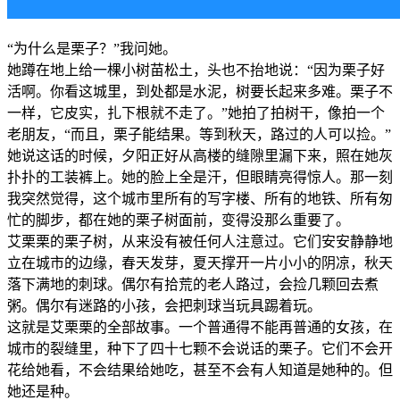
“为什么是栗子？”我问她。
她蹲在地上给一棵小树苗松土，头也不抬地说：“因为栗子好
活啊。你看这城里，到处都是水泥，树要长起来多难。栗子不
一样，它皮实，扎下根就不走了。”她拍了拍树干，像拍一个
老朋友，“而且，栗子能结果。等到秋天，路过的人可以捡。”
她说这话的时候，夕阳正好从高楼的缝隙里漏下来，照在她灰
扑扑的工装裤上。她的脸上全是汗，但眼睛亮得惊人。那一刻
我突然觉得，这个城市里所有的写字楼、所有的地铁、所有匆
忙的脚步，都在她的栗子树面前，变得没那么重要了。
艾栗栗的栗子树，从来没有被任何人注意过。它们安安静静地
立在城市的边缘，春天发芽，夏天撑开一片小小的阴凉，秋天
落下满地的刺球。偶尔有拾荒的老人路过，会捡几颗回去煮
粥。偶尔有迷路的小孩，会把刺球当玩具踢着玩。
这就是艾栗栗的全部故事。一个普通得不能再普通的女孩，在
城市的裂缝里，种下了四十七颗不会说话的栗子。它们不会开
花给她看，不会结果给她吃，甚至不会有人知道是她种的。但
她还是种。