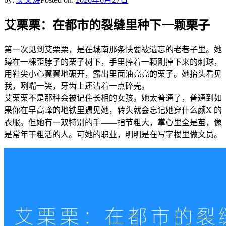
艾栗栗：在都市的裂缝里种下一颗栗子
第一次见到艾栗栗，是在城南那条快要被遗忘的老巷子里。她
蹲在一棵歪脖子的栗子树下，手里捧着一颗刚掉下来的刺球，
用鞋尖小心翼翼地碾开，露出里面油亮亮的栗子。她抬头看见
我，咧嘴一笑，牙齿上还沾着一点碎壳。
艾栗栗不是那种会被记住长相的女孩。她太普通了，普通到如
果你在早高峰的地铁里遇见她，转头就会忘记她穿什么颜X 的
衣服。但她有一双特别的手——指节粗大，掌心里全是茧，像
是常年干粗活的人。可她的职业，明明是在写字楼里做文员。