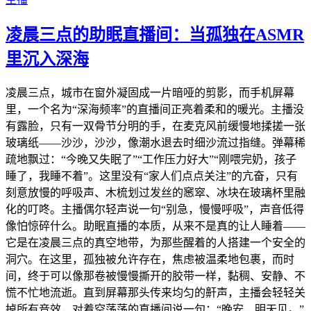
凌晨三点的助眠直播间：当孤独在ASMR
里沉入深海
凌晨三点，城市在窗外凝固成一片暗哑的剪影，而手机屏幕
里，一个名为“深海频率”的直播间正亮着柔和的暖光。主播没
有露脸，只有一双骨节分明的手，在麦克风前缓慢地揉搓一张
玻璃纸——沙沙，沙沙，像潮水退去时细沙流过指缝。弹幕稀
疏地飘过：“今晚又失眠了”“工作压力好大”“刚喂完奶，孩子
睡了，我睡不着”。这里没有“家人们点点关注”的亢奋，只有
刻意放慢的呼吸声、木梳划过发丝的窸窣、冰块在玻璃杯里融
化的叮咚。主播偶尔轻声说一句“别急，慢慢呼吸”，声音低得
像怕惊碎什么。助眠直播的本质，从来不是真的让人睡着——
它是在凌晨三点的真空地带，为那些醒着的人搭建一个安全的
洞穴。在这里，孤独被允许存在，焦虑被温柔地包裹，而时
间，终于可以像那卷被慢慢撕开的胶带一样，黏稠、安静、不
慌不忙地流逝。直到屏幕那头传来均匀的鼾声，主播会轻轻关
掉所有音效，对着空荡荡的直播间说一句：“晚安，明天见。”