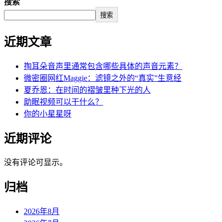
搜索
搜索
近期文章
掏耳朵音声里通常包含哪些具体的声音元素？
微密圈网红Maggie：滤镜之外的“真实”生意经
夏乔恩：在时间的褶皱里种下光的人
助眠视频可以干什么？
你的小星星呀
近期评论
没有评论可显示。
归档
2026年8月