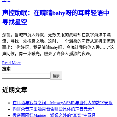
声控助眠：在晴晴baby呀的耳畔轻语中
寻找星空
深夜，当城市沉入静默，无数失眠的灵魂却在数字海洋中漂
流，寻找一处栖息之地。这时，一个温柔的声音从耳机里流淌
而出：“你好呀，我是晴晴baby呀，今晚让我陪你入睡……”这
声问候，像一束暖光，照亮了许多人孤独的夜晚。
Read More
搜索
搜索
近期文章
在耳语与寂静之间：MeowyASMR与当代人的数字安眠
掏耳朵音声里通常包含哪些具体的声音元素？
微密圈网红Maggie：滤镜之外的“真实”生意经