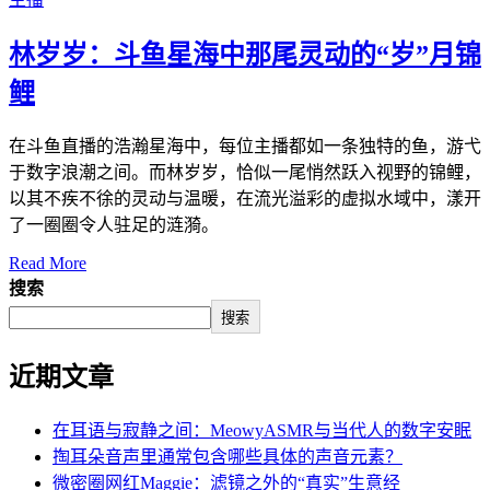
林岁岁：斗鱼星海中那尾灵动的“岁”月锦
鲤
在斗鱼直播的浩瀚星海中，每位主播都如一条独特的鱼，游弋
于数字浪潮之间。而林岁岁，恰似一尾悄然跃入视野的锦鲤，
以其不疾不徐的灵动与温暖，在流光溢彩的虚拟水域中，漾开
了一圈圈令人驻足的涟漪。
Read More
搜索
搜索
近期文章
在耳语与寂静之间：MeowyASMR与当代人的数字安眠
掏耳朵音声里通常包含哪些具体的声音元素？
微密圈网红Maggie：滤镜之外的“真实”生意经