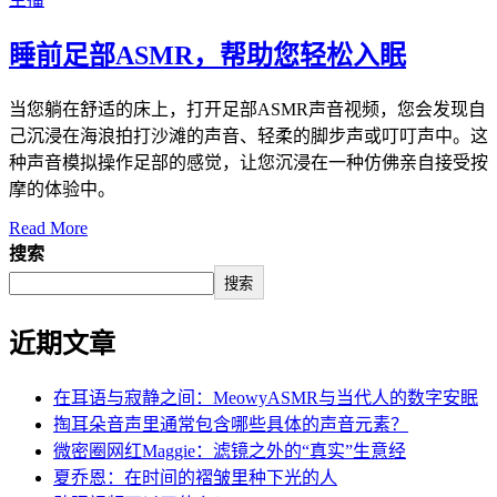
睡前足部ASMR，帮助您轻松入眠
当您躺在舒适的床上，打开足部ASMR声音视频，您会发现自
己沉浸在海浪拍打沙滩的声音、轻柔的脚步声或叮叮声中。这
种声音模拟操作足部的感觉，让您沉浸在一种仿佛亲自接受按
摩的体验中。
Read More
搜索
搜索
近期文章
在耳语与寂静之间：MeowyASMR与当代人的数字安眠
掏耳朵音声里通常包含哪些具体的声音元素？
微密圈网红Maggie：滤镜之外的“真实”生意经
夏乔恩：在时间的褶皱里种下光的人