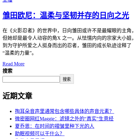
雏田欧尼：温柔与坚韧并存的日向之光
在《火影忍者》的世界中，日向雏田或许不是最耀眼的主角，
但她却是最令人动容的角X 之一。从怯懦内向的宗家大小姐，
到为守护所爱之人挺身而出的忍者，雏田的成长轨迹诠释了
“温柔的力量”。
Read More
搜索
搜索
近期文章
掏耳朵音声里通常包含哪些具体的声音元素？
微密圈网红Maggie：滤镜之外的“真实”生意经
夏乔恩：在时间的褶皱里种下光的人
助眠视频可以干什么？