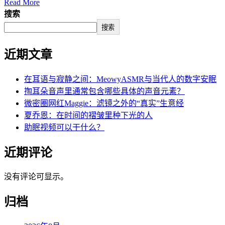
Read More
搜索
搜索
近期文章
在耳语与寂静之间：MeowyASMR与当代人的数字安眠
掏耳朵音声里通常包含哪些具体的声音元素？
微密圈网红Maggie：滤镜之外的“真实”生意经
夏乔恩：在时间的褶皱里种下光的人
助眠视频可以干什么？
近期评论
没有评论可显示。
归档