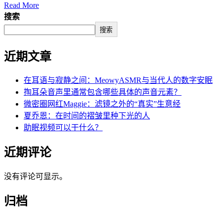
Read More
搜索
搜索
近期文章
在耳语与寂静之间：MeowyASMR与当代人的数字安眠
掏耳朵音声里通常包含哪些具体的声音元素？
微密圈网红Maggie：滤镜之外的“真实”生意经
夏乔恩：在时间的褶皱里种下光的人
助眠视频可以干什么？
近期评论
没有评论可显示。
归档