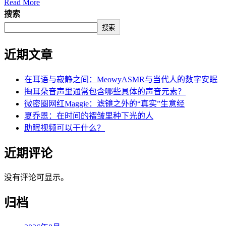
Read More
搜索
搜索
近期文章
在耳语与寂静之间：MeowyASMR与当代人的数字安眠
掏耳朵音声里通常包含哪些具体的声音元素？
微密圈网红Maggie：滤镜之外的“真实”生意经
夏乔恩：在时间的褶皱里种下光的人
助眠视频可以干什么？
近期评论
没有评论可显示。
归档