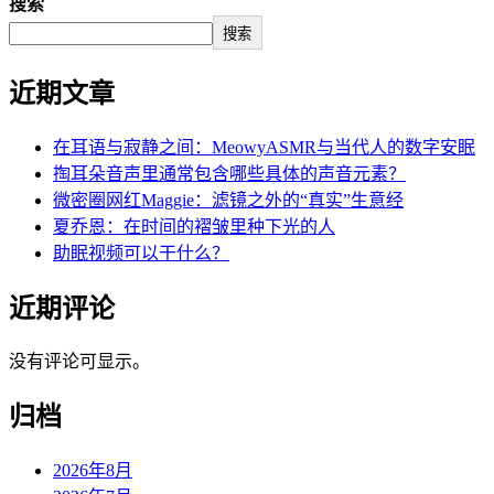
搜索
搜索
近期文章
在耳语与寂静之间：MeowyASMR与当代人的数字安眠
掏耳朵音声里通常包含哪些具体的声音元素？
微密圈网红Maggie：滤镜之外的“真实”生意经
夏乔恩：在时间的褶皱里种下光的人
助眠视频可以干什么？
近期评论
没有评论可显示。
归档
2026年8月