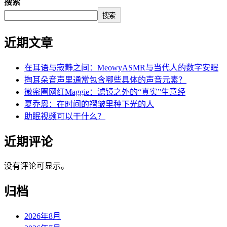
搜索
搜索
近期文章
在耳语与寂静之间：MeowyASMR与当代人的数字安眠
掏耳朵音声里通常包含哪些具体的声音元素？
微密圈网红Maggie：滤镜之外的“真实”生意经
夏乔恩：在时间的褶皱里种下光的人
助眠视频可以干什么？
近期评论
没有评论可显示。
归档
2026年8月