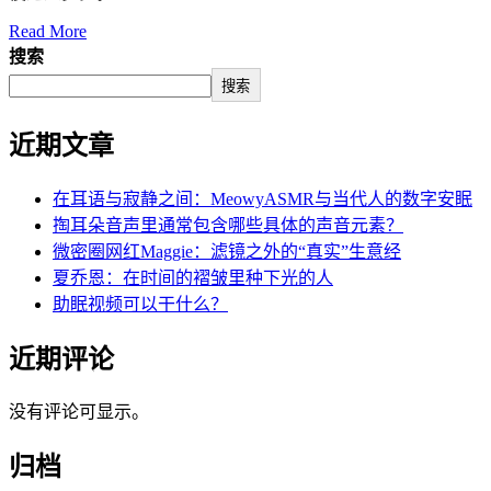
Read More
搜索
搜索
近期文章
在耳语与寂静之间：MeowyASMR与当代人的数字安眠
掏耳朵音声里通常包含哪些具体的声音元素？
微密圈网红Maggie：滤镜之外的“真实”生意经
夏乔恩：在时间的褶皱里种下光的人
助眠视频可以干什么？
近期评论
没有评论可显示。
归档