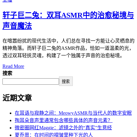
轩子巨二兔：双耳ASMR中的治愈秘境与
声音魔法
在喧嚣纷扰的现代生活中，人们总在寻找一方能让心灵栖息的
精神角落。而轩子巨二兔的ASMR作品，恰如一道温柔的光，
透过双耳轻抚灵魂，构建了一个独属于声音的治愈秘境。
Read More
搜索
搜索
近期文章
在耳语与寂静之间：MeowyASMR与当代人的数字安眠
掏耳朵音声里通常包含哪些具体的声音元素？
微密圈网红Maggie：滤镜之外的“真实”生意经
夏乔恩：在时间的褶皱里种下光的人