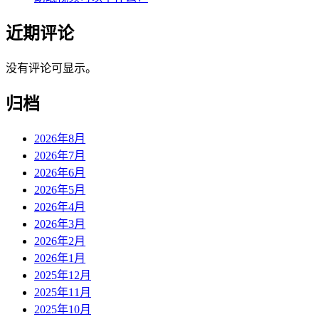
近期评论
没有评论可显示。
归档
2026年8月
2026年7月
2026年6月
2026年5月
2026年4月
2026年3月
2026年2月
2026年1月
2025年12月
2025年11月
2025年10月