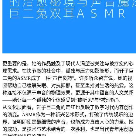
更重要的是，她的作品触及了现代人渴望被关注与被疗愈的心
理需求。在快节奏的社会中，孤独与压力如影随形，而轩子巨
二兔的ASMR成了一种“声音良药”。许多听众留言说，她的视
频帮助自己缓解失眠、对抗抑郁，甚至重拾对生活的热爱。这
种连接不仅源于声音的物理效果，更源于其中蕴含的人文关怀
——她让每一个孤独的个体感受到“被听见”与“被理解”。
从文化层面看，轩子巨二兔的走红也反映了数字时代内容创作
的演变。ASMR作为一种新兴艺术形式，打破了传统娱乐的边
界，证明即使是最细微的声音，也能成为直击人心的力量。她
的成功，是技术与艺术结合的一次胜利，也是当代青年用创意