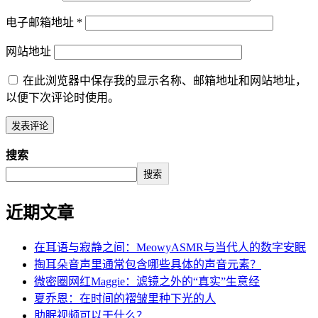
电子邮箱地址
*
网站地址
在此浏览器中保存我的显示名称、邮箱地址和网站地址，
以便下次评论时使用。
搜索
搜索
近期文章
在耳语与寂静之间：MeowyASMR与当代人的数字安眠
掏耳朵音声里通常包含哪些具体的声音元素？
微密圈网红Maggie：滤镜之外的“真实”生意经
夏乔恩：在时间的褶皱里种下光的人
助眠视频可以干什么？