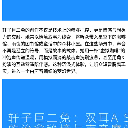
轩子巨二兔的创作不仅是技术上的精准把控，更是情感与想象
力的交融。她常以情境叙事为线索，将听众带入星空下的咖啡
馆、雨夜的图书馆或童话中的森林小屋。在这些场景中，声音
不再是孤立的符号，而是故事的载体。她用一杯“虚拟咖啡”的
冲泡声传递温暖，用模拟雨滴的敲击声洗刷疲惫，甚至用角X
扮演的互动营造陪伴感。这种沉浸式体验，让听众短暂脱离现
实，进入一个由声音编织的梦幻世界。