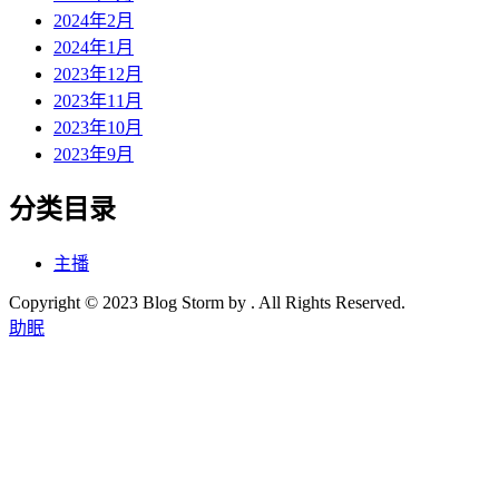
2024年2月
2024年1月
2023年12月
2023年11月
2023年10月
2023年9月
分类目录
主播
Copyright © 2023 Blog Storm by . All Rights Reserved.
助眠