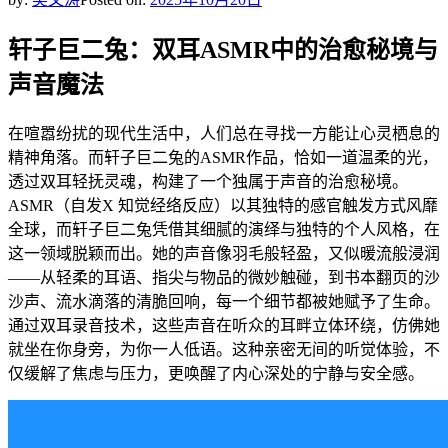
轩子巨二兔：双耳ASMR中的治愈秘境与
声音魔法
在喧嚣纷扰的现代生活中，人们总在寻找一方能让心灵栖息的
精神角落。而轩子巨二兔的ASMR作品，恰如一道温柔的光，
透过双耳轻抚灵魂，构建了一个独属于声音的治愈秘境。
ASMR（自发X 知觉经络反应）以其独特的感官触发方式风靡
全球，而轩子巨二兔凭借其细腻的演绎与独特的个人风格，在
这一领域脱颖而出。她的声音像羽毛般轻盈，又似暖流般浸润
——从轻柔的耳语、指尖与物品的微妙触碰，到书本翻页的沙
沙声、流水滴落的清脆回响，每一个细节都被她赋予了生命。
通过双耳录音技术，这些声音在听众的耳畔立体环绕，仿佛她
就坐在你身旁，为你一人低语。这种亲密无间的听觉体验，不
仅缓解了焦虑与压力，更唤醒了内心深处的宁静与安全感。