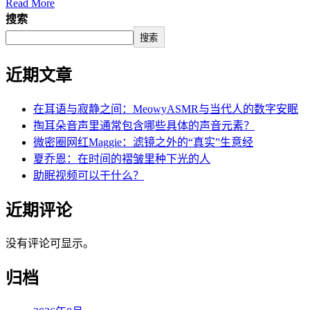
Read More
搜索
搜索
近期文章
在耳语与寂静之间：MeowyASMR与当代人的数字安眠
掏耳朵音声里通常包含哪些具体的声音元素？
微密圈网红Maggie：滤镜之外的“真实”生意经
夏乔恩：在时间的褶皱里种下光的人
助眠视频可以干什么？
近期评论
没有评论可显示。
归档