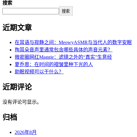
搜索
搜索
近期文章
在耳语与寂静之间：MeowyASMR与当代人的数字安眠
掏耳朵音声里通常包含哪些具体的声音元素？
微密圈网红Maggie：滤镜之外的“真实”生意经
夏乔恩：在时间的褶皱里种下光的人
助眠视频可以干什么？
近期评论
没有评论可显示。
归档
2026年8月