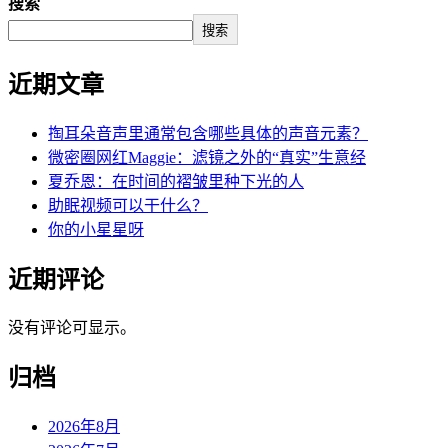
搜索
搜索
近期文章
掏耳朵音声里通常包含哪些具体的声音元素？
微密圈网红Maggie：滤镜之外的“真实”生意经
夏乔恩：在时间的褶皱里种下光的人
助眠视频可以干什么？
你的小星星呀
近期评论
没有评论可显示。
归档
2026年8月