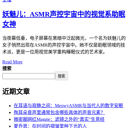
妖魅儿：ASMR声控宇宙中的视觉系助眠
女神
当夜幕低垂，电子屏幕在黑暗中泛起微光，一个名为妖魅儿的
女子悄然出现在ASMR的声控宇宙中。她不仅是助眠领域的技
术派，更是一位用视觉美学重构睡眠仪式的艺术家。
Read More
搜索
搜索
近期文章
在耳语与寂静之间：MeowyASMR与当代人的数字安眠
掏耳朵音声里通常包含哪些具体的声音元素？
微密圈网红Maggie：滤镜之外的“真实”生意经
夏乔恩：在时间的褶皱里种下光的人