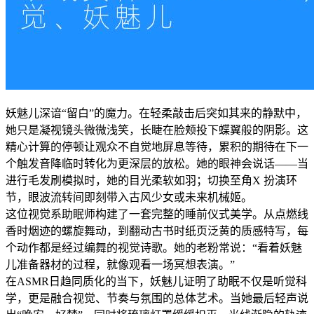
妖魅儿深谙“留白”的魔力。在轻柔敲击后突如其来的静默中，
她只是凝视镜头微微浅笑，长睫在脸颊投下蝶翼般的阴影。这
精心计算的停顿让观众不自觉地屏息等待，累积的期待在下一
个触发音降临时转化为更深层的放松。她的眼神会说话——当
进行毛发刷模拟时，她的目光柔软如羽；切换至角X 扮演环
节，眼波流转间即刻带入古风少女或未来机械姬。
这位视觉系助眠师构建了一套完整的睡前仪式美学。从点燃线
香时烟迹的螺旋舞动，到翻动古书时纸页泛黄的质感特写，每
个动作都是经过编舞的视觉诗歌。她的老粉常说：“看着妖魅
儿准备器材的过程，就像观看一场冥想表演。”
在ASMR日趋同质化的当下，妖魅儿证明了助眠不仅是听觉科
学，更是融合视觉、节奏与氛围的总体艺术。当她最后轻声说