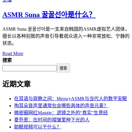
ASMR Suna 꿀꿀선아是什么？
ASMR Suna 꿀꿀선아是一支来自韩国的ASMR虚拟艺人团体，
擅长以各种别致的声音引导着观众进入一种非常放松、宁静的
状态。
Read More
搜索
搜索
近期文章
在耳语与寂静之间：MeowyASMR与当代人的数字安眠
掏耳朵音声里通常包含哪些具体的声音元素？
微密圈网红Maggie：滤镜之外的“真实”生意经
夏乔恩：在时间的褶皱里种下光的人
助眠视频可以干什么？