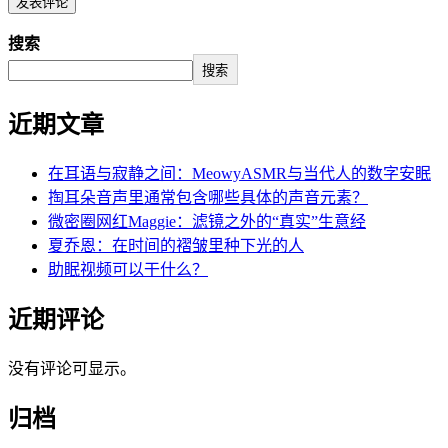
搜索
搜索
近期文章
在耳语与寂静之间：MeowyASMR与当代人的数字安眠
掏耳朵音声里通常包含哪些具体的声音元素？
微密圈网红Maggie：滤镜之外的“真实”生意经
夏乔恩：在时间的褶皱里种下光的人
助眠视频可以干什么？
近期评论
没有评论可显示。
归档