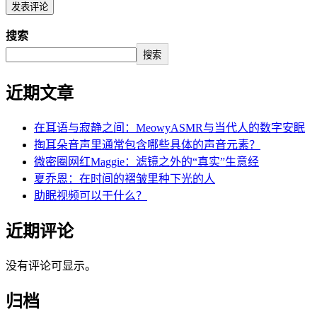
搜索
搜索
近期文章
在耳语与寂静之间：MeowyASMR与当代人的数字安眠
掏耳朵音声里通常包含哪些具体的声音元素？
微密圈网红Maggie：滤镜之外的“真实”生意经
夏乔恩：在时间的褶皱里种下光的人
助眠视频可以干什么？
近期评论
没有评论可显示。
归档