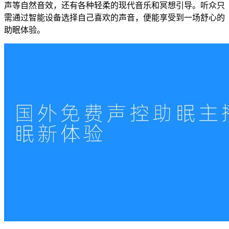
声等自然音效，还有各种轻柔的现代音乐和冥想引导。听众只
需通过智能设备选择自己喜欢的声音，便能享受到一场舒心的
助眠体验。