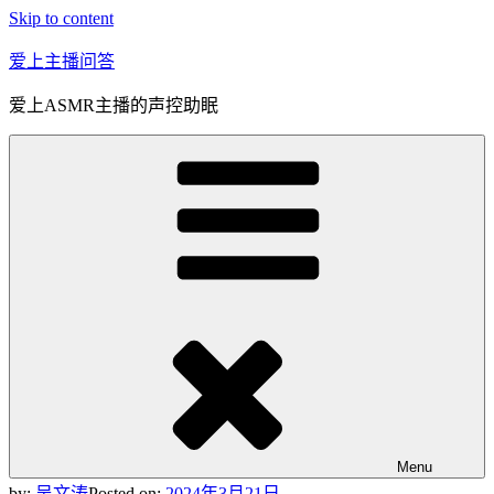
Skip to content
爱上主播问答
爱上ASMR主播的声控助眠
Menu
by:
吴文涛
Posted on:
2024年3月21日