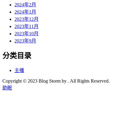
2024年2月
2024年1月
2023年12月
2023年11月
2023年10月
2023年9月
分类目录
主播
Copyright © 2023 Blog Storm by . All Rights Reserved.
助眠