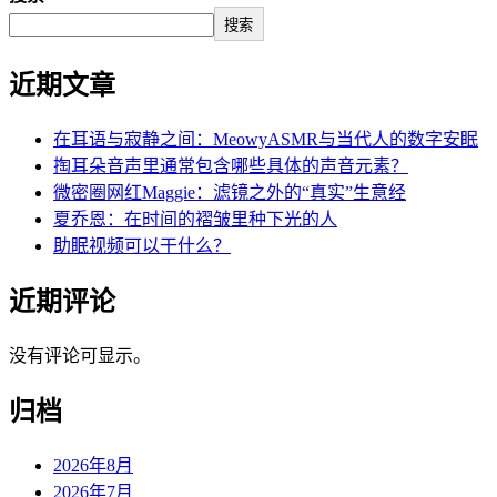
搜索
近期文章
在耳语与寂静之间：MeowyASMR与当代人的数字安眠
掏耳朵音声里通常包含哪些具体的声音元素？
微密圈网红Maggie：滤镜之外的“真实”生意经
夏乔恩：在时间的褶皱里种下光的人
助眠视频可以干什么？
近期评论
没有评论可显示。
归档
2026年8月
2026年7月