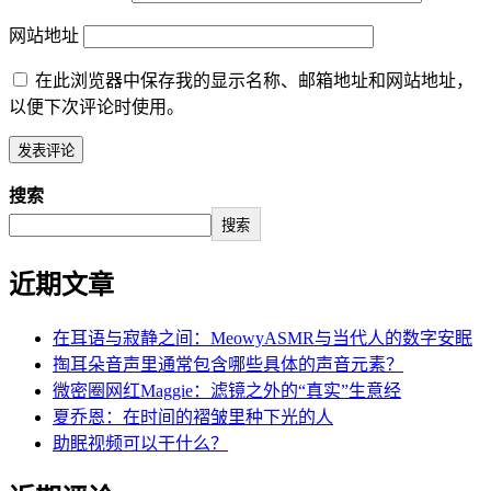
网站地址
在此浏览器中保存我的显示名称、邮箱地址和网站地址，
以便下次评论时使用。
搜索
搜索
近期文章
在耳语与寂静之间：MeowyASMR与当代人的数字安眠
掏耳朵音声里通常包含哪些具体的声音元素？
微密圈网红Maggie：滤镜之外的“真实”生意经
夏乔恩：在时间的褶皱里种下光的人
助眠视频可以干什么？