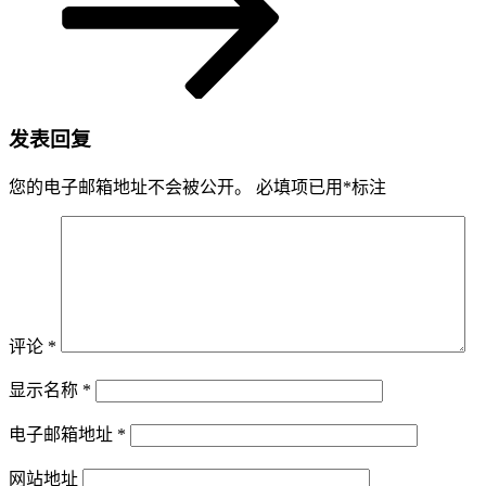
发表回复
您的电子邮箱地址不会被公开。
必填项已用
*
标注
评论
*
显示名称
*
电子邮箱地址
*
网站地址