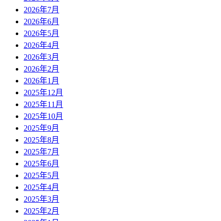
2026年7月
2026年6月
2026年5月
2026年4月
2026年3月
2026年2月
2026年1月
2025年12月
2025年11月
2025年10月
2025年9月
2025年8月
2025年7月
2025年6月
2025年5月
2025年4月
2025年3月
2025年2月