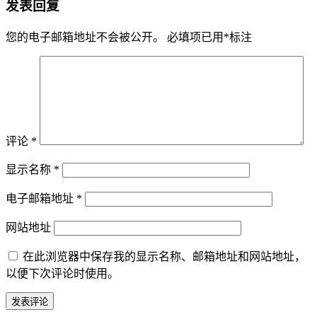
发表回复
您的电子邮箱地址不会被公开。
必填项已用
*
标注
评论
*
显示名称
*
电子邮箱地址
*
网站地址
在此浏览器中保存我的显示名称、邮箱地址和网站地址，
以便下次评论时使用。