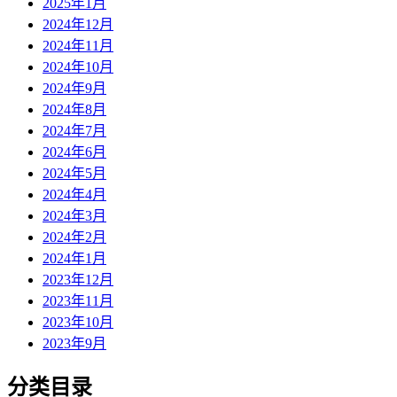
2025年1月
2024年12月
2024年11月
2024年10月
2024年9月
2024年8月
2024年7月
2024年6月
2024年5月
2024年4月
2024年3月
2024年2月
2024年1月
2023年12月
2023年11月
2023年10月
2023年9月
分类目录