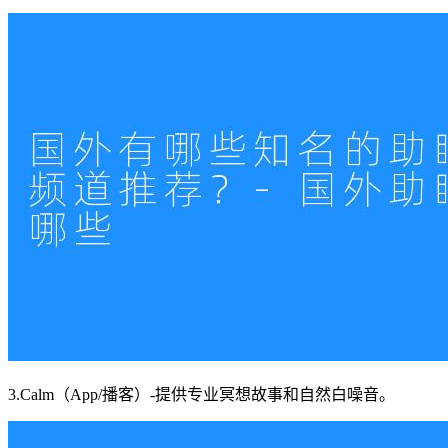
3.Calm（App/播客）-提供专业冥想故事和自然白噪音。