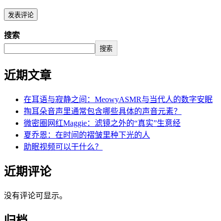
搜索
搜索
近期文章
在耳语与寂静之间：MeowyASMR与当代人的数字安眠
掏耳朵音声里通常包含哪些具体的声音元素？
微密圈网红Maggie：滤镜之外的“真实”生意经
夏乔恩：在时间的褶皱里种下光的人
助眠视频可以干什么？
近期评论
没有评论可显示。
归档