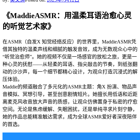
《MaddieASMR：用温柔耳语治愈心灵
的听觉艺术家》
在ASMR（自发X 知觉经络反应）的世界里，MaddieASMR凭
借其独特的温柔声线和细腻的触发音效，成为无数观众心中的
“听觉治愈师”。她的视频不仅是一场感官的放松之旅，更是一
种心灵的抚慰——从轻柔的耳语、指尖敲击的节奏，到纸张翻
动的沙沙声，每一个细节都精心设计，为观众打造沉浸式的解
压体验。
Maddie的频道融合了多元化的ASMR主题：角X 扮演、物品声
音模拟、冥想引导，甚至创意剧情短片。她擅长用低语和近距
离麦克风收音放大声音的质感，让观众仿佛置身于私密的疗愈
空间。无论是焦虑缓解、失眠困扰，还是单纯寻求片刻宁静，
她的作品总能精准触达需求，成为全球ASMR爱好者深夜陪伴
的首选。