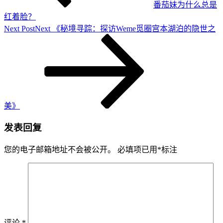
番茄妹为什么总是
红着脸？
Next Post
Next
《秘境寻踪：探访Weme觅圈宫本湖泊的隐世之
美》
发表回复
您的电子邮箱地址不会被公开。
必填项已用
*
标注
评论
*