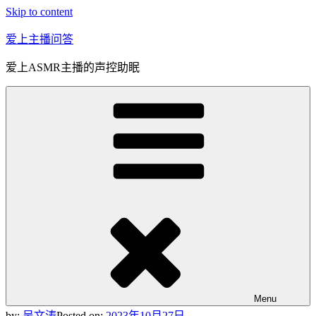
Skip to content
爱上主播问答
爱上ASMR主播的声控助眠
Menu
by:
吴文涛
Posted on:
2023年10月27日