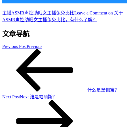
主播
ASMR声控助眠女主播兔兔比比
Leave a Comment
on 关于
ASMR声控助眠女主播兔兔比比，有什么了解？
文章导航
Previous Post
Previous
什么是黑饱宝？
Next Post
Next
谁是帕丽斯？