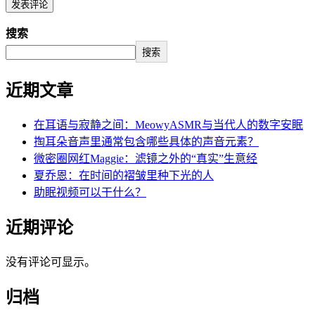
搜索
搜索
近期文章
在耳语与寂静之间：MeowyASMR与当代人的数字安眠
掏耳朵音声里通常包含哪些具体的声音元素？
微密圈网红Maggie：滤镜之外的“真实”生意经
夏乔恩：在时间的褶皱里种下光的人
助眠视频可以干什么？
近期评论
没有评论可显示。
归档