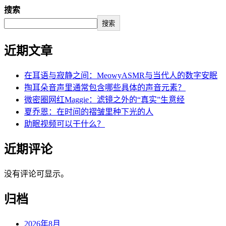
搜索
搜索
近期文章
在耳语与寂静之间：MeowyASMR与当代人的数字安眠
掏耳朵音声里通常包含哪些具体的声音元素？
微密圈网红Maggie：滤镜之外的“真实”生意经
夏乔恩：在时间的褶皱里种下光的人
助眠视频可以干什么？
近期评论
没有评论可显示。
归档
2026年8月