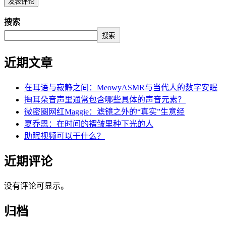
搜索
搜索
近期文章
在耳语与寂静之间：MeowyASMR与当代人的数字安眠
掏耳朵音声里通常包含哪些具体的声音元素？
微密圈网红Maggie：滤镜之外的“真实”生意经
夏乔恩：在时间的褶皱里种下光的人
助眠视频可以干什么？
近期评论
没有评论可显示。
归档