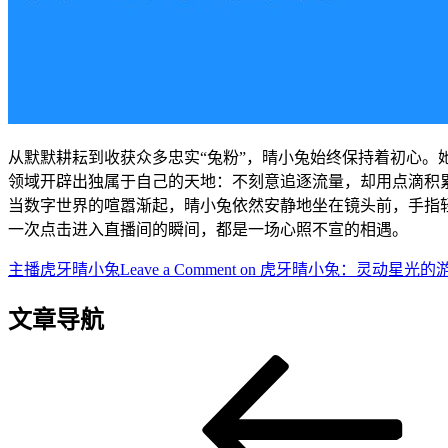
从默默耕耘到收获众多忠实“兔粉”，晴小兔始终保持着初心。
领域开辟出独属于自己的天地：不刻意追逐流量，却用点滴积
当数字世界的喧嚣渐起，晴小兔依然安静地坐在镜头前，手指
一次点击进入直播间的瞬间，都是一场心照不宣的相遇。
主播
虎牙晴小兔
Leave a Comment
on 虎牙晴小兔：灵动星光的
文章导航