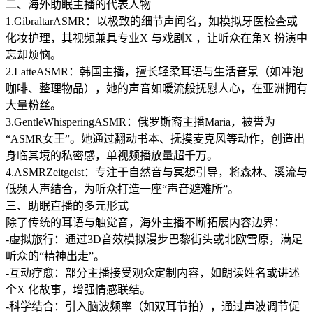
二、海外助眠主播的代表人物
1.GibraltarASMR：以极致的细节声闻名，如模拟牙医检查或
化妆护理，其视频兼具专业X 与戏剧X ，让听众在角X 扮演中
忘却烦恼。
2.LatteASMR：韩国主播，擅长轻柔耳语与生活音景（如冲泡
咖啡、整理物品），她的声音如暖流般抚慰人心，在亚洲拥有
大量粉丝。
3.GentleWhisperingASMR：俄罗斯裔主播Maria，被誉为
“ASMR女王”。她通过翻动书本、抚摸麦克风等动作，创造出
身临其境的私密感，单视频播放量超千万。
4.ASMRZeitgeist：专注于自然音与冥想引导，将森林、溪流与
低频人声结合，为听众打造一座“声音避难所”。
三、助眠直播的多元形式
除了传统的耳语与触觉音，海外主播不断拓展内容边界：
-虚拟旅行：通过3D音效模拟漫步巴黎街头或北欧雪原，满足
听众的“精神出走”。
-互动疗愈：部分主播接受观众定制内容，如朗读姓名或讲述
个X 化故事，增强情感联结。
-科学结合：引入脑波频率（如双耳节拍），通过声波调节促