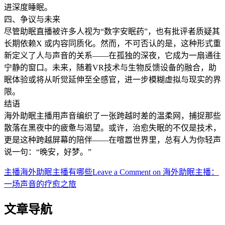
进深度睡眠。
四、争议与未来
尽管助眠直播被许多人视为“数字安眠药”，也有批评者质疑其
长期依赖X 或内容同质化。然而，不可否认的是，这种形式重
新定义了人与声音的关系——在孤独的深夜，它成为一扇通往
宁静的窗口。未来，随着VR技术与生物反馈设备的融合，助
眠体验或将从听觉延伸至全感官，进一步模糊虚拟与现实的界
限。
结语
海外助眠主播用声音编织了一张跨越时差的温柔网，捕捉那些
散落在黑夜中的疲惫与渴望。或许，治愈失眠的不仅是技术，
更是这种跨越屏幕的陪伴——在喧嚣世界里，总有人为你轻声
说一句：“晚安，好梦。”
主播
海外助眠主播有哪些
Leave a Comment
on 海外助眠主播：
一场声音的疗愈之旅
文章导航