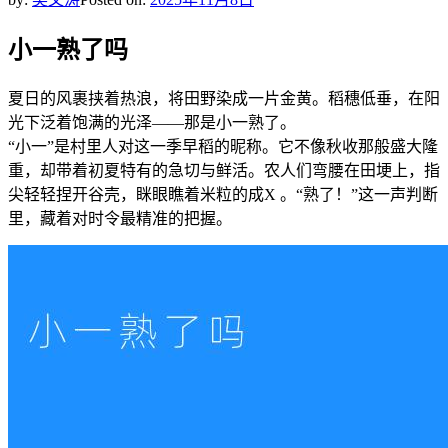
小一熟了吗
夏日的风裹挟着热浪，将田野染成一片金黄。稻穗低垂，在阳
光下泛着饱满的光泽——那是小一熟了。
“小一”是村里人对这一季早稻的昵称。它不像秋收那般盛大隆
重，却带着初夏特有的急切与鲜活。农人们弯腰在田埂上，指
尖轻轻捏开谷壳，眯眼瞧着米粒的成X 。“熟了！”这一声判断
里，藏着对时令最精准的把握。