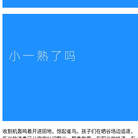
收割机轰鸣着开进田地，惊起雀鸟。孩子们在晒谷场边追逐，