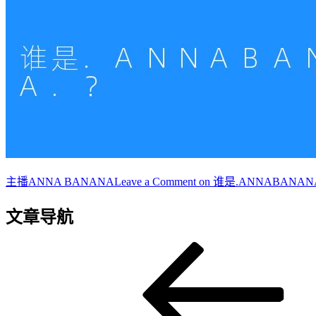
主播
ANNA BANANA
Leave a Comment
on 谁是.ANNABANAN
文章导航