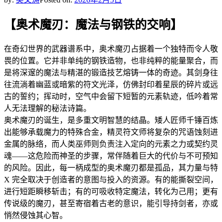
【奥术魔刃：魔法与钢铁的交响】
在奇幻世界的武器谱系中，奥术魔刃占据着一个独特而令人敬
畏的位置。它并非单纯的钢铁造物，也非纯粹的能量聚合，而
是将深邃的魔法与精湛的锻造技艺熔铸一体的奇迹。其剑身往
往流淌着幽蓝或暗紫的符文光泽，仿佛封印着星辰的碎片或远
古的誓约；挥动时，空气中会留下短暂的元素轨迹，低吟着常
人无法理解的秘法诗篇。
奥术魔刃的诞生，是多重文明智慧的结晶。矮人匠师千锤百炼
出能够承载魔力的特殊合金，精灵符文师将复杂的咒语蚀刻进
金属的脉络，而人类巫师则负责注入定向的元素之力或契约灵
魂——这危险而神圣的步骤，常伴随着巨大的代价与不可预知
的风险。因此，每一柄成型的奥术魔刃都是孤品，其力量与特
X 完全取决于创造者的意图与投入的资源。有的能撕裂空间，
进行短距瞬移斩击；有的可吸收特定魔法，转化为己用；更有
传说级的魔刃，甚至寄宿着古老的意识，能引导持剑者，亦或
悄然侵蚀其心智。