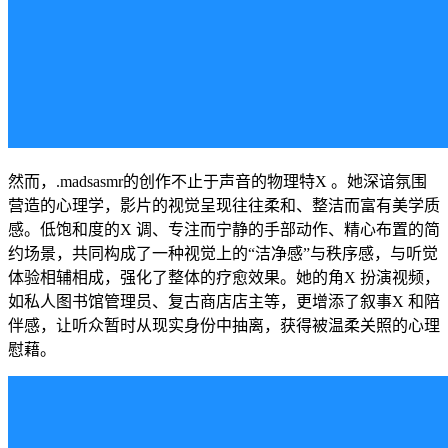
然而，.madsasmr的创作不止于声音的物理特X 。她深谙氛围
营造的心理学，影片的视觉呈现往往柔和、整洁而富有美学质
感。低饱和度的X 调、专注而宁静的手部动作、精心布置的简
约场景，共同构成了一种视觉上的“洁净感”与秩序感，与听觉
体验相辅相成，强化了整体的疗愈效果。她的角X 扮演视频，
如私人图书馆管理员、复古商店店主等，更增添了叙事X 和陪
伴感，让听众暂时从现实身份中抽离，获得被温柔关照的心理
慰藉。