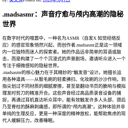
.madsasmr：声音疗愈与颅内高潮的隐秘
世界
在数字时代的喧嚣中，一种名为ASMR（自发X 知觉经络反
应）的感官现象悄然兴起，而创作者.madsasmr正是这一领域
内一位独特而迷人的探索者。她的作品远非简单的耳语或敲
击，而是构建了一个个沉浸式的声景剧场，邀请听众进入一个
专注于细微感知的隐秘世界。
.madsasmr的核心魅力在于其精妙的“触发音”设计。她擅长运
用各种道具——从鬃毛刷的轻柔拂扫、化妆刷的沙沙作响，到
指尖划过不同材质的细腻摩擦，甚至是翻动书页的脆响与模拟
理发时剪刀的精准开合。这些声音经过高品质录音设备的捕
捉，再通过耳机直达听众耳中，能有效触发许多人头部、颈后
乃至脊柱的酥麻刺痛感，即所谓的“颅内高潮”。这种体验并非
单纯的生理反应，更是一种深度的精神放松，能帮助焦虑的现
代人缓解压力，改善睡眠。