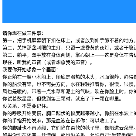
请你现在做三件事：
第一，把手机屏幕朝下扣在床上，或者放到伸手够不着的地方
第二，关掉那盏刺眼的主灯，只留一盏昏黄的夜灯，或者干脆
第三，躺平，双手放在身体两侧，掌心朝上——这是身体在告诉
现在，听我的声音（或者想象我的声音）。
我要你开始想象一个画面：
你正躺在一艘小木船上，船底是温热的木头，水面很静，静得像
你的船没有桨，也不需要方向，水在轻轻推着你，很慢，很慢，
风也是暖的，带着一点水草和泥土的气味，吹在你脸上时，你
你试着数星星，但数到第三颗时，就忘了下一颗在哪里。
没关系，不需要记住。
你的呼吸开始变慢，胸口起伏的幅度越来越小，像船在水波上
你的手指开始发麻，那是血液在告诉你：可以收工了。
你的脚趾也不再紧绷，它们陷在柔软的毯子里，像陷进云朵里
如果你现在还有一丝清醒，那也没关系，允许自己“半梦半醒”