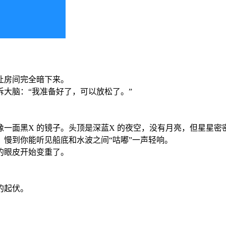
。
让房间完全暗下来。
大脑：“我准备好了，可以放松了。”
一面黑X 的镜子。头顶是深蓝X 的夜空，没有月亮，但星星密
慢到你能听见船底和水波之间“咕嘟”一声轻响。
的眼皮开始变重了。
的起伏。
。
。