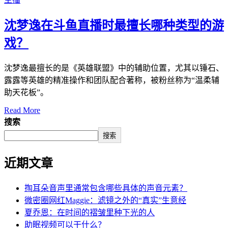
沈梦逸在斗鱼直播时最擅长哪种类型的游
戏？
沈梦逸最擅长的是《英雄联盟》中的辅助位置，尤其以锤石、
露露等英雄的精准操作和团队配合著称，被粉丝称为“温柔辅
助天花板”。
Read More
搜索
搜索
近期文章
掏耳朵音声里通常包含哪些具体的声音元素？
微密圈网红Maggie：滤镜之外的“真实”生意经
夏乔恩：在时间的褶皱里种下光的人
助眠视频可以干什么？