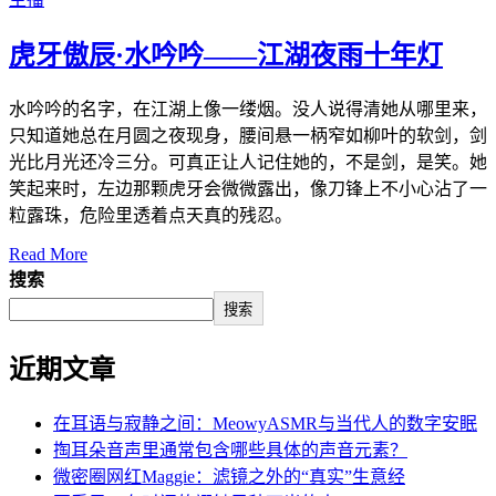
虎牙傲辰·水吟吟——江湖夜雨十年灯
水吟吟的名字，在江湖上像一缕烟。没人说得清她从哪里来，
只知道她总在月圆之夜现身，腰间悬一柄窄如柳叶的软剑，剑
光比月光还冷三分。可真正让人记住她的，不是剑，是笑。她
笑起来时，左边那颗虎牙会微微露出，像刀锋上不小心沾了一
粒露珠，危险里透着点天真的残忍。
Read More
搜索
搜索
近期文章
在耳语与寂静之间：MeowyASMR与当代人的数字安眠
掏耳朵音声里通常包含哪些具体的声音元素？
微密圈网红Maggie：滤镜之外的“真实”生意经