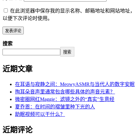
在此浏览器中保存我的显示名称、邮箱地址和网站地址，
以便下次评论时使用。
搜索
搜索
近期文章
在耳语与寂静之间：MeowyASMR与当代人的数字安眠
掏耳朵音声里通常包含哪些具体的声音元素？
微密圈网红Maggie：滤镜之外的“真实”生意经
夏乔恩：在时间的褶皱里种下光的人
助眠视频可以干什么？
近期评论