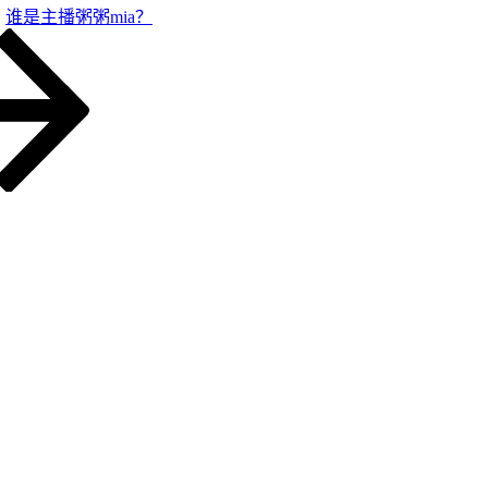
谁是主播粥粥mia？