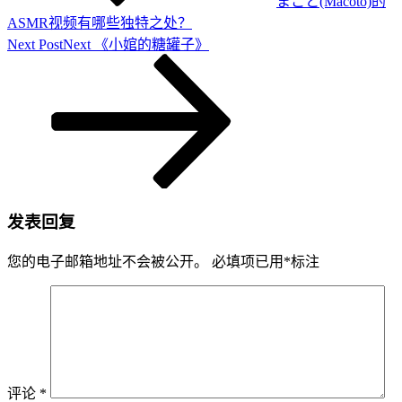
まこと(Macoto)的
ASMR视频有哪些独特之处？
Next Post
Next
《小婠的糖罐子》
发表回复
您的电子邮箱地址不会被公开。
必填项已用
*
标注
评论
*