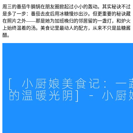
周三的番茄牛腩锅在朋友圈掀起过小小的轰动。其实秘诀不过
是多了一步：番茄去皮后用冰糖慢炒出沙。但更重要的秘诀藏
在照片之外——那是她为加班晚归的邻居留的一盏灯，和炉火
上始终温着的汤。美食记里最动人的配方，从来不只是盐糖酱
醋。