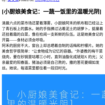
[小厨娘美食记：一蔬一饭里的温暖光阴]
清晨六点的菜市场还蒙着薄雾，小厨娘阿禾的帆布鞋已经沾上
了青石板上的露水。她的手指拂过沾着泥土的胡萝卜，掂量着
还挂着霜的白菜，像在检阅一支新鲜的队伍。这是她美食记的
开篇——食材必须会呼吸。
阿禾的厨房不大，窗台上却总晒着自制的话梅和柠檬片。她的
美食哲学很简单：“让食物成为记忆的容器。”外婆教的梅干菜
烧肉，要在砂锅里咕嘟三小时，直到油脂化成琥珀X 的光；父
亲最爱的阳春面，猪油必须是自己熬的，撒的葱花要细如发
丝。她说，每道菜里都住着一段旧时光。