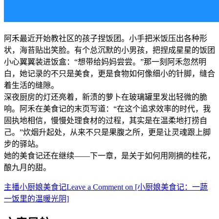
阿禾最近开始教社区的孩子捏饭团。小手把米饭压出各种形
状，海苔贴出笑脸。有个总沉默的小男孩，把捏成星星的饭团
小心翼翼装进饭盒：“想带给妈妈尝尝。”那一刻阿禾忽然明
白，她记录的不只是美食，更是食物如何像细小的针脚，缝合
着生活的缝隙。
深夜厨房的灯还亮着，新渍的萝卜在玻璃罐里发出轻微的脆
响。阿禾在美食记的末页写道：“在这个追求效率的时代，我
固执地相信，慢慢处理食材的过程，其实是在温柔地打捞自
己。”炊烟升起处，从来不只是果腹之所，更是让灵魂跟上脚
步的驿站。
她的美食记还在继续——下一章，是关于如何用刚摘的桂花，
酿九月的甜。
主播
小厨娘美食记
Leave a Comment
on [小厨娘美食记：一蔬
一饭里的温暖光阴]