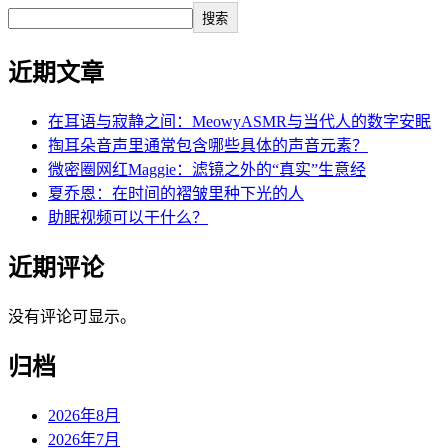
搜索
近期文章
在耳语与寂静之间：MeowyASMR与当代人的数字安眠
掏耳朵音声里通常包含哪些具体的声音元素？
微密圈网红Maggie：滤镜之外的“真实”生意经
夏乔恩：在时间的褶皱里种下光的人
助眠视频可以干什么？
近期评论
没有评论可显示。
归档
2026年8月
2026年7月